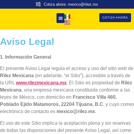
Cotiza ahora: mexico@rilez.mx
COTIZA AHORA
Aviso Legal
1. Información General
El presente Aviso Legal regula el acceso y uso del sitio web de
Rilez Mexicana
(en adelante, “el Sitio”), accesible a través de
la URL
www.rilezmexicana.mx
. El Sitio es propiedad de
Rilez
Mexicana
, una empresa mexicana constituida conforme a las
leyes de México, con domicilio en
Francisco Villa 460,
Poblado Ejido Matamoros, 22204 Tijuana, B.C
, y cuyo correo
electrónico de contacto es
mexico@rilez.mx
.
El uso de este Sitio implica la aceptación plena y sin reservas
de todas las disposiciones del presente Aviso Legal, así como